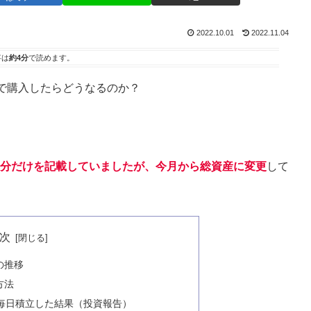
2022.10.01
2022.11.04
事は
約4分
で読めます。
で購入したらどうなるのか？
投資分だけを記載していましたが、今月から総資産に変更
して
次
の推移
方法
毎日積立した結果（投資報告）