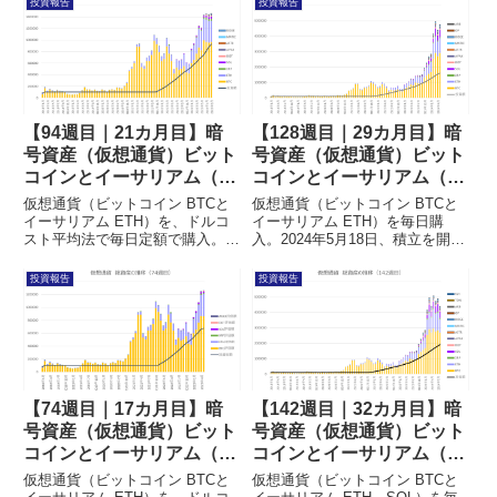
投資報告
投資報告
ます。
DOT、AVAX、DOGE、ASTR、
MATICA、ARB、OPも購入。毎
週の投資結果を前の週と比較しな
がらまとめています。
【94週目｜21カ月目】暗
【128週目｜29カ月目】暗
号資産（仮想通貨）ビット
号資産（仮想通貨）ビット
コインとイーサリアム（イ
コインとイーサリアム（イ
ーサ）を毎日積立した結果
ーサ）を毎日積立した結果
仮想通貨（ビットコイン BTCと
仮想通貨（ビットコイン BTCと
イーサリアム ETH）を、ドルコ
イーサリアム ETH）を毎日購
スト平均法で毎日定額で購入。
入。2024年5月18日、積立を開始
2023年9月23日、積立を開始して
してから128週目となりました。
から94週目となりました。その
最近はSOLも毎日購入。1週間に
投資報告
投資報告
結果を記事にまとめています。
1回、XRP、DOT、AVAX、
DOGE、ASTR、MATICA、
ARB、OPも購入。毎週の投資結
果を前の週と比較しながらまとめ
ています。
【74週目｜17カ月目】暗
【142週目｜32カ月目】暗
号資産（仮想通貨）ビット
号資産（仮想通貨）ビット
コインとイーサリアム（イ
コインとイーサリアム（イ
ーサ）を毎日積立した結果
ーサ）を毎日積立した結果
仮想通貨（ビットコイン BTCと
仮想通貨（ビットコイン BTCと