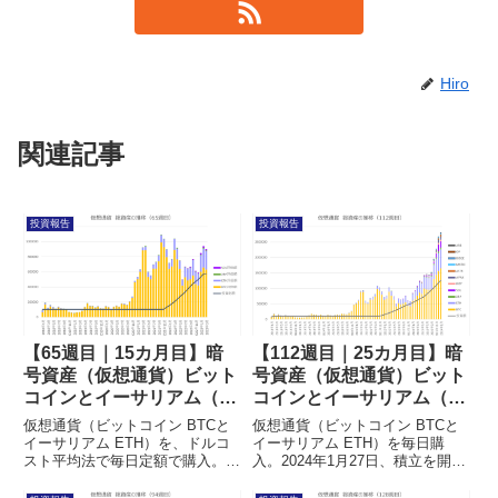
Hiro
関連記事
投資報告
投資報告
【65週目｜15カ月目】暗
【112週目｜25カ月目】暗
号資産（仮想通貨）ビット
号資産（仮想通貨）ビット
コインとイーサリアム（イ
コインとイーサリアム（イ
ーサ）を毎日積立した結果
ーサ）を毎日積立した結果
仮想通貨（ビットコイン BTCと
仮想通貨（ビットコイン BTCと
イーサリアム ETH）を、ドルコ
イーサリアム ETH）を毎日購
スト平均法で毎日定額で購入。
入。2024年1月27日、積立を開始
2023年3月4日、積立65週目の投
してから112週目となりました。
資した結果をまとめて報告してい
1週間に1回、XRP、SOL、