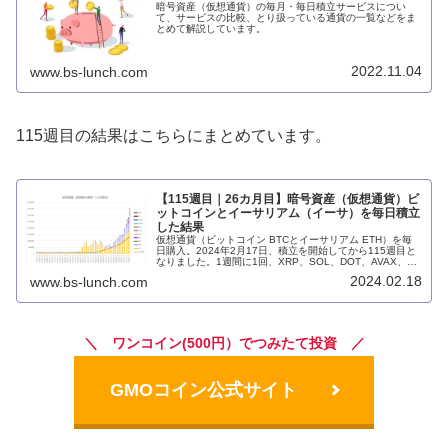
暗号資産（仮想通貨）の毎月・毎日積立サービスについ
て、サービスの比較、とり扱っている通貨の一覧などをま
とめて解説しています。
2022.11.04
www.bs-lunch.com
115週目の結果はこちらにまとめています。
【115週目｜26カ月目】暗号資産（仮想通貨）ビ
ットコインとイーサリアム（イーサ）を毎日積立
した結果
仮想通貨（ビットコイン BTCとイーサリアム ETH）を毎
日購入。2024年2月17日、積立を開始してから115週目と
なりました。1週間に1回、XRP、SOL、DOT、AVAX、
DOGE、ASTR、MATICA、ARB、OPも購入。毎週の投資
2024.02.18
www.bs-lunch.com
結果を前の週と比較しながらまとめています。
＼ ワンコイン(500円）でつみたて投資 ／
GMOコイン公式サイト