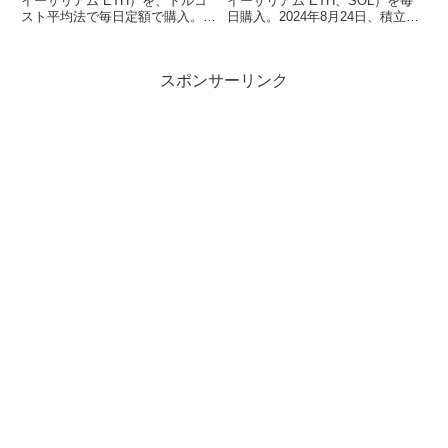
イーサリアム ETH）を、ドルコ
イーサリアム ETH、SOL）を毎
スト平均法で毎日定額で購入。
日購入。2024年8月24日、積立を
2023年5月6日、積立74週目の投
開始してから14週目となりまし
資した結果をまとめています。
た。1週間に1回、XRP、DOT、
AVAX、DOGE、ASTR、
スポンサーリンク
MATICA、ARB、OP、TON、
SUIも購入。毎週の投資結果を前
の週と比較しながらまとめていま
す。