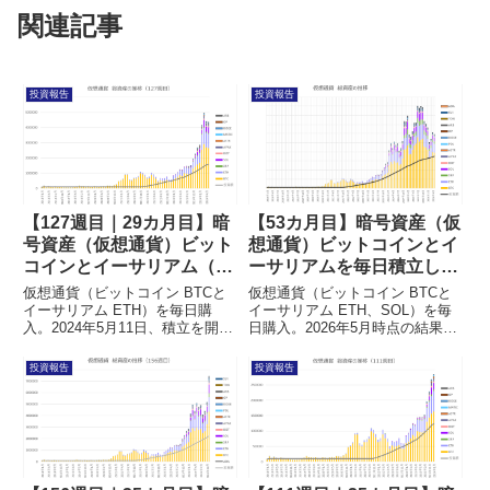
関連記事
投資報告
投資報告
【127週目｜29カ月目】暗
【53カ月目】暗号資産（仮
号資産（仮想通貨）ビット
想通貨）ビットコインとイ
コインとイーサリアム（イ
ーサリアムを毎日積立した
ーサ）を毎日積立した結果
結果
仮想通貨（ビットコイン BTCと
仮想通貨（ビットコイン BTCと
イーサリアム ETH）を毎日購
イーサリアム ETH、SOL）を毎
入。2024年5月11日、積立を開始
日購入。2026年5月時点の結果を
してから127週目となりました。
まとめました。1週間に1回、
最近はSOLも毎日購入。1週間に
XRP、DOT、AVAX、DOGE、
投資報告
投資報告
1回、XRP、DOT、AVAX、
SUI、ADAも購入。1か月に1度、
DOGE、ASTR、MATICA、
まとめた結果を記事にしていま
ARB、OPも購入。毎週の投資結
す。
果を前の週と比較しながらまとめ
ています。