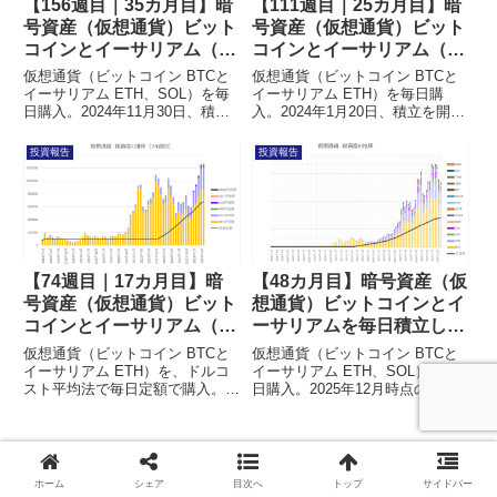
【156週目｜35カ月目】暗
【111週目｜25カ月目】暗
号資産（仮想通貨）ビット
号資産（仮想通貨）ビット
コインとイーサリアム（イ
コインとイーサリアム（イ
ーサ）を毎日積立した結果
ーサ）を毎日積立した結果
仮想通貨（ビットコイン BTCと
仮想通貨（ビットコイン BTCと
イーサリアム ETH、SOL）を毎
イーサリアム ETH）を毎日購
日購入。2024年11月30日、積立
入。2024年1月20日、積立を開始
を開始してから156週目となりま
してから111週目となりました。
した。1週間に1回、XRP、
1週間に1回、XRP、SOL、
投資報告
投資報告
DOT、AVAX、DOGE、ASTR、
DOT、AVAX、DOGE、ASTR、
MATICA、ARB、OP、TON、
MATICA、ARB、OPも購入。毎
SUI、ADAも購入。毎週の投資結
週の投資結果を前の週と比較しな
果を前の週と比較しながらまとめ
がらまとめています。
ています。
【74週目｜17カ月目】暗
【48カ月目】暗号資産（仮
号資産（仮想通貨）ビット
想通貨）ビットコインとイ
コインとイーサリアム（イ
ーサリアムを毎日積立した
ーサ）を毎日積立した結果
結果
仮想通貨（ビットコイン BTCと
仮想通貨（ビットコイン BTCと
イーサリアム ETH）を、ドルコ
イーサリアム ETH、SOL）を毎
スト平均法で毎日定額で購入。
日購入。2025年12月時点の結果
2023年5月6日、積立74週目の投
をまとめました。1週間に1回、
資した結果をまとめています。
XRP、DOT、AVAX、DOGE、
SUI、ADAも購入。1か月に1度、
スポンサーリンク
まとめた結果を記事にしていま
す。
ホーム
シェア
目次へ
トップ
サイドバー