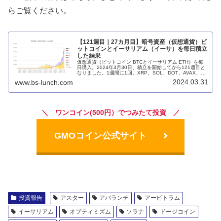
らご覧ください。
【121週目｜27カ月目】暗号資産（仮想通貨）ビ
ットコインとイーサリアム（イーサ）を毎日積立
した結果
仮想通貨（ビットコイン BTCとイーサリアム ETH）を毎
日購入。2024年3月30日、積立を開始してから121週目と
なりました。1週間に1回、XRP、SOL、DOT、AVAX、
DOGE、ASTR、MATICA、ARB、OPも購入。毎週の投資
2024.03.31
www.bs-lunch.com
結果を前の週と比較しながらまとめています。
＼ ワンコイン(500円）でつみたて投資 ／
GMOコイン公式サイト
投資報告
アスター
アバランチ
アービトラム
イーサリアム
オプティミズム
ソラナ
ドージコイン