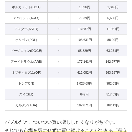
ポルカドット(DOT)
↑
1,596円
1,316円
アバランチ(AVAX)
↑
7,839円
6,650円
アスター(ASTR)
↑
13.587円
11.981円
ポリゴン(POL)
↑
106.631円
88.29円
ドージコイン(DOGE)
↑
65.829円
63.271円
アービトラウム(ARB)
↑
177.141円
142.977円
オプティミズム(OP)
↑
412.082円
363.287円
トン(TON)
↑
1,028.69円
982.63円
スイ(SUI)
↑
642円
517.59円
カルダノ(ADA)
↑
182.871円
162.13円
バブルだと、ついつい買い増ししたくなりがちです。
それでも
市場を気にせずに買い続けることができる「積立