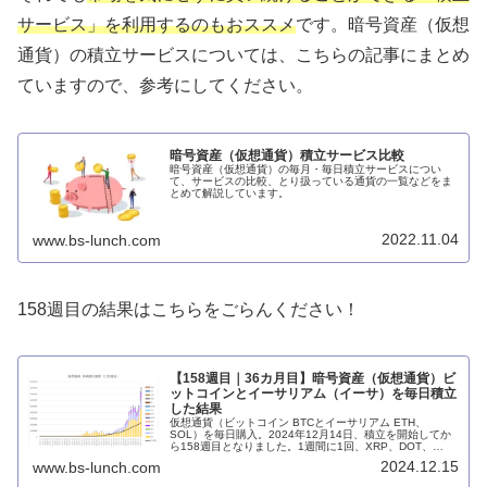
サービス」を利用するのもおススメ
です。暗号資産（仮想
通貨）の積立サービスについては、こちらの記事にまとめ
ていますので、参考にしてください。
暗号資産（仮想通貨）積立サービス比較
暗号資産（仮想通貨）の毎月・毎日積立サービスについ
て、サービスの比較、とり扱っている通貨の一覧などをま
とめて解説しています。
2022.11.04
www.bs-lunch.com
158週目の結果はこちらをごらんください！
【158週目｜36カ月目】暗号資産（仮想通貨）ビ
ットコインとイーサリアム（イーサ）を毎日積立
した結果
仮想通貨（ビットコイン BTCとイーサリアム ETH、
SOL）を毎日購入。2024年12月14日、積立を開始してか
ら158週目となりました。1週間に1回、XRP、DOT、
AVAX、DOGE、ASTR、MATICA、ARB、OP、TON、
2024.12.15
www.bs-lunch.com
SUI、ADAも購入。毎週の投資結果を前の週と比較しなが
らまとめています。