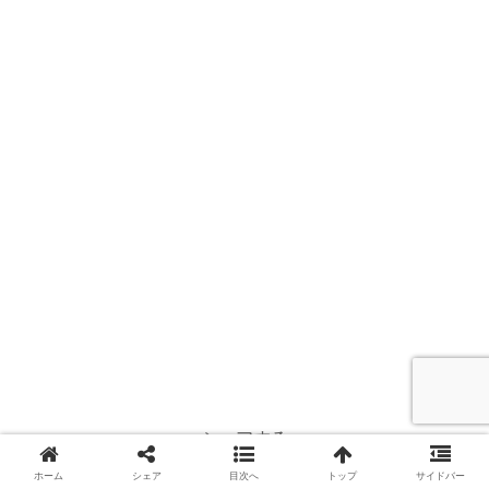
シェアする
ホーム
シェア
目次へ
トップ
サイドバー
X
Facebook
はてブ