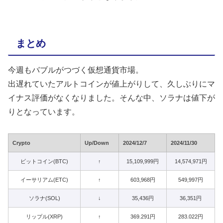
まとめ
今週もバブルがつづく仮想通貨市場。
出遅れていたアルトコインが値上がりして、久しぶりにマ
イナス評価がなくなりました。そんな中、ソラナは値下が
りとなっています。
Crypto
Up/Down
2024/12/7
2024/11/30
ビットコイン(BTC)
↑
15,109,999円
14,574,971円
イーサリアム(ETC)
↑
603,968円
549,997円
ソラナ(SOL)
↓
35,436円
36,351円
リップル(XRP)
↑
369.291円
283.022円