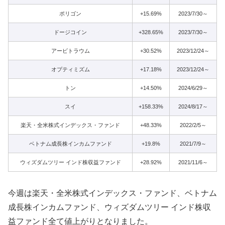
ポリゴン
+15.69%
2023/7/30～
ドージコイン
+328.65%
2023/7/30～
アービトラウム
+30.52%
2023/12/24～
オプティミズム
+17.18%
2023/12/24～
トン
+14.50%
2024/6/29～
スイ
+158.33%
2024/8/17～
楽天・全米株式インデックス・ファンド
+48.33%
2022/2/5～
ベトナム成長株インカムファンド
+19.8%
2021/7/9～
ウィズダムツリー インド株収益ファンド
+28.92%
2021/11/6～
今週は楽天・全米株式インデックス・ファンド、ベトナム
成長株インカムファンド、ウィズダムツリー インド株収
益ファンド全て値上がりとなりました。