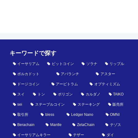
キーワードで探す
イーサリアム
ビットコイン
ソラナ
リップル
ポルカドット
アバランチ
アスター
ドージコイン
アービトラム
オプティミズム
スイ
トン
ポリゴン
カルダノ
TAIKO
sei
ステーブルコイン
ステーキング
販売所
取引所
bless
Ledger Nano
OMNI
Berachain
Mantle
ZetaChain
テゾス
イーサリアムキラー
テザー
ダイ