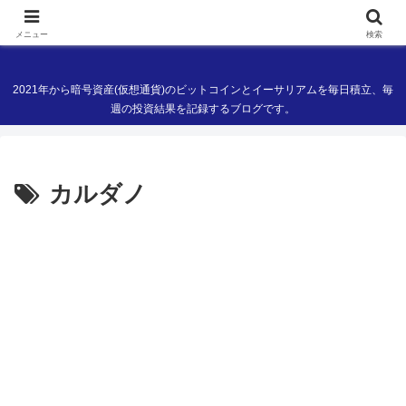
現役ITエンジニアの暗号資産(仮想通貨)ブログ
メニュー
検索
2021年から暗号資産(仮想通貨)のビットコインとイーサリアムを毎日積立、毎
週の投資結果を記録するブログです。
カルダノ